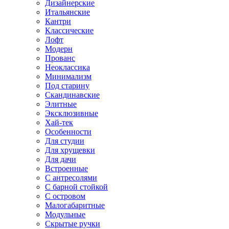
Дизайнерские
Итальянские
Кантри
Классические
Лофт
Модерн
Прованс
Неоклассика
Минимализм
Под старину
Скандинавские
Элитные
Эксклюзивные
Хай-тек
Особенности
Для студии
Для хрущевки
Для дачи
Встроенные
С антресолями
С барной стойкой
С островом
Малогабаритные
Модульные
Скрытые ручки