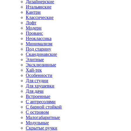
Дизайнерские
Итальянские
Кантри
Классические
Лофт
Модерн
Прованс
Неоклассика
Минимализм
Под старину
Скандинавские
Элитные
Эксклюзивные
Хай-тек
Особенности
Для студии
Для хрущевки
Для дачи
Встроенные
С антресолями
С барной стойкой
С островом
Малогабаритные
Модульные
Скрытые ручки