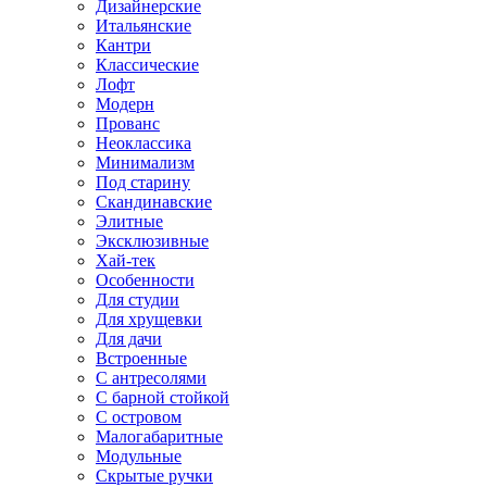
Дизайнерские
Итальянские
Кантри
Классические
Лофт
Модерн
Прованс
Неоклассика
Минимализм
Под старину
Скандинавские
Элитные
Эксклюзивные
Хай-тек
Особенности
Для студии
Для хрущевки
Для дачи
Встроенные
С антресолями
С барной стойкой
С островом
Малогабаритные
Модульные
Скрытые ручки