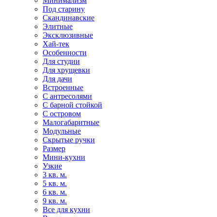
Минимализм
Под старину
Скандинавские
Элитные
Эксклюзивные
Хай-тек
Особенности
Для студии
Для хрущевки
Для дачи
Встроенные
С антресолями
С барной стойкой
С островом
Малогабаритные
Модульные
Скрытые ручки
Размер
Мини-кухни
Узкие
3 кв. м.
5 кв. м.
6 кв. м.
9 кв. м.
Все для кухни