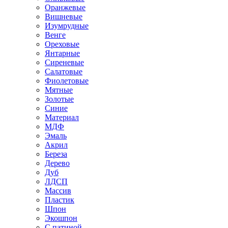
Оранжевые
Вишневые
Изумрудные
Венге
Ореховые
Янтарные
Сиреневые
Салатовые
Фиолетовые
Мятные
Золотые
Синие
Материал
МДФ
Эмаль
Акрил
Береза
Дерево
Дуб
ЛДСП
Массив
Пластик
Шпон
Экошпон
С патиной