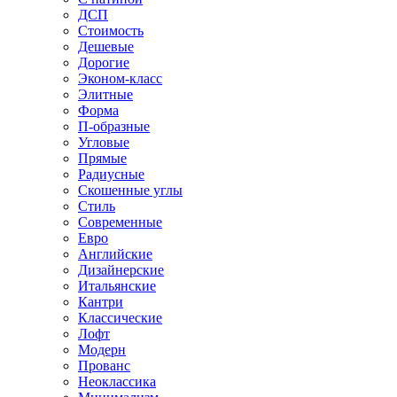
ДСП
Стоимость
Дешевые
Дорогие
Эконом-класс
Элитные
Форма
П-образные
Угловые
Прямые
Радиусные
Скошенные углы
Стиль
Современные
Евро
Английские
Дизайнерские
Итальянские
Кантри
Классические
Лофт
Модерн
Прованс
Неоклассика