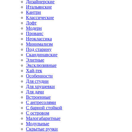
Дизайнерские
Итальянские
Кантри
Классические
Лофт
Модерн
Прованс
Неоклассика
Минимализм
Под старину
Скандинавские
Элитные
Эксклюзивные
Хай-тек
Особенности
Для студии
Для хрущевки
Для дачи
Встроенные
С антресолями
С барной стойкой
С островом
Малогабаритные
Модульные
Скрытые ручки