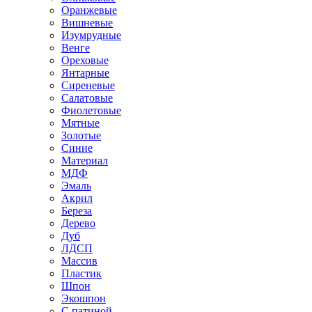
Оранжевые
Вишневые
Изумрудные
Венге
Ореховые
Янтарные
Сиреневые
Салатовые
Фиолетовые
Мятные
Золотые
Синие
Материал
МДФ
Эмаль
Акрил
Береза
Дерево
Дуб
ЛДСП
Массив
Пластик
Шпон
Экошпон
С патиной