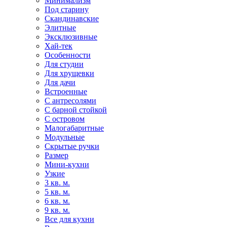
Минимализм
Под старину
Скандинавские
Элитные
Эксклюзивные
Хай-тек
Особенности
Для студии
Для хрущевки
Для дачи
Встроенные
С антресолями
С барной стойкой
С островом
Малогабаритные
Модульные
Скрытые ручки
Размер
Мини-кухни
Узкие
3 кв. м.
5 кв. м.
6 кв. м.
9 кв. м.
Все для кухни