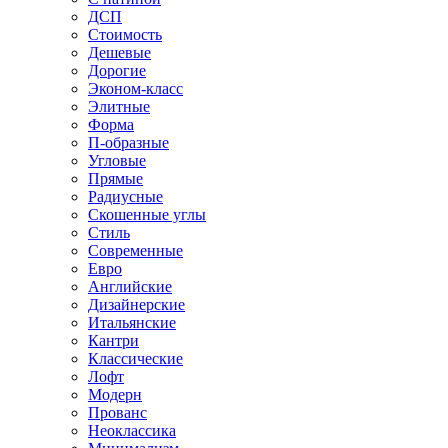
ДСП
Стоимость
Дешевые
Дорогие
Эконом-класс
Элитные
Форма
П-образные
Угловые
Прямые
Радиусные
Скошенные углы
Стиль
Современные
Евро
Английские
Дизайнерские
Итальянские
Кантри
Классические
Лофт
Модерн
Прованс
Неоклассика