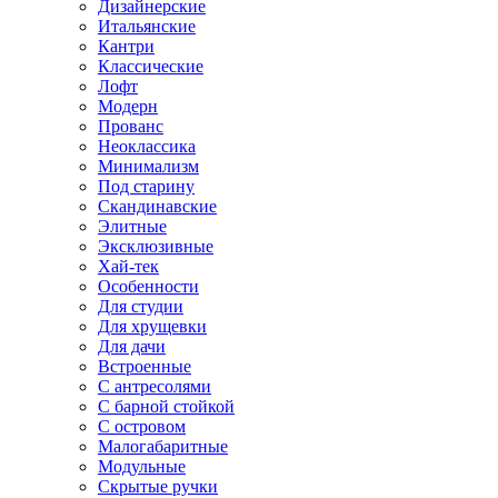
Дизайнерские
Итальянские
Кантри
Классические
Лофт
Модерн
Прованс
Неоклассика
Минимализм
Под старину
Скандинавские
Элитные
Эксклюзивные
Хай-тек
Особенности
Для студии
Для хрущевки
Для дачи
Встроенные
С антресолями
С барной стойкой
С островом
Малогабаритные
Модульные
Скрытые ручки