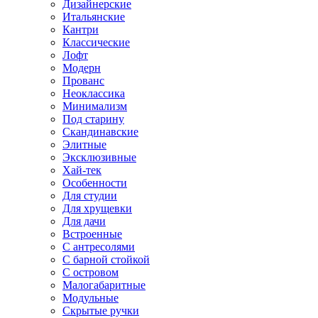
Дизайнерские
Итальянские
Кантри
Классические
Лофт
Модерн
Прованс
Неоклассика
Минимализм
Под старину
Скандинавские
Элитные
Эксклюзивные
Хай-тек
Особенности
Для студии
Для хрущевки
Для дачи
Встроенные
С антресолями
С барной стойкой
С островом
Малогабаритные
Модульные
Скрытые ручки