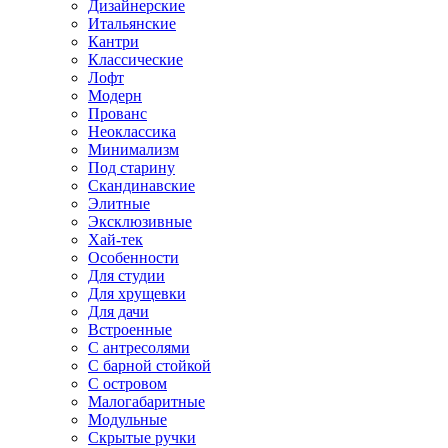
Дизайнерские
Итальянские
Кантри
Классические
Лофт
Модерн
Прованс
Неоклассика
Минимализм
Под старину
Скандинавские
Элитные
Эксклюзивные
Хай-тек
Особенности
Для студии
Для хрущевки
Для дачи
Встроенные
С антресолями
С барной стойкой
С островом
Малогабаритные
Модульные
Скрытые ручки