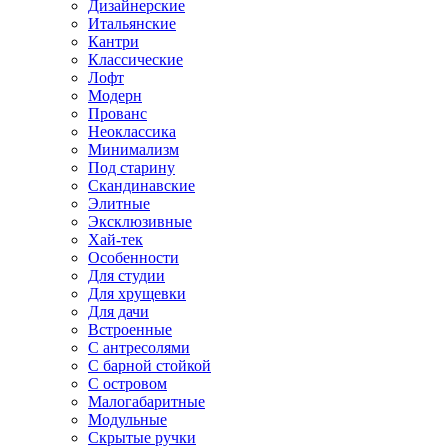
Дизайнерские
Итальянские
Кантри
Классические
Лофт
Модерн
Прованс
Неоклассика
Минимализм
Под старину
Скандинавские
Элитные
Эксклюзивные
Хай-тек
Особенности
Для студии
Для хрущевки
Для дачи
Встроенные
С антресолями
С барной стойкой
С островом
Малогабаритные
Модульные
Скрытые ручки