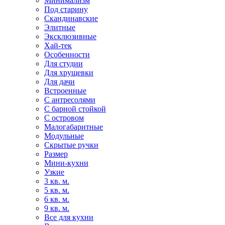
Минимализм
Под старину
Скандинавские
Элитные
Эксклюзивные
Хай-тек
Особенности
Для студии
Для хрущевки
Для дачи
Встроенные
С антресолями
С барной стойкой
С островом
Малогабаритные
Модульные
Скрытые ручки
Размер
Мини-кухни
Узкие
3 кв. м.
5 кв. м.
6 кв. м.
9 кв. м.
Все для кухни