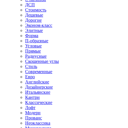
ДСП
Стоимость
Дешевые
Дорогие
Эконом-класс
Элитные
Форма
П-образные
Угловые
Прямые
Радиусные
Скошенные углы
Стиль
Современные
Евро
Английские
Дизайнерские
Итальянские
Кантри
Классические
Лофт
Модерн
Прованс
Неоклассика