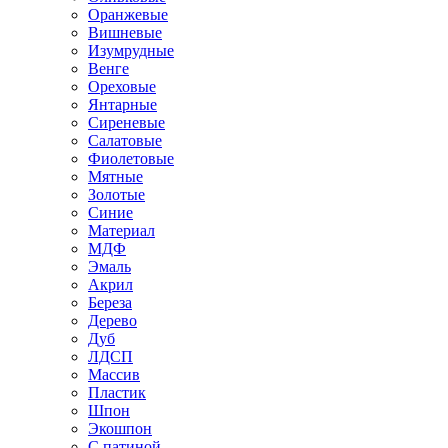
Оранжевые
Вишневые
Изумрудные
Венге
Ореховые
Янтарные
Сиреневые
Салатовые
Фиолетовые
Мятные
Золотые
Синие
Материал
МДФ
Эмаль
Акрил
Береза
Дерево
Дуб
ЛДСП
Массив
Пластик
Шпон
Экошпон
С патиной