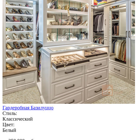
Гардеробная Базилуццо
Стиль:
Классический
Цвет:
Белый