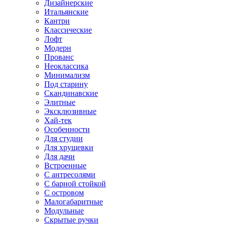
Дизайнерские
Итальянские
Кантри
Классические
Лофт
Модерн
Прованс
Неоклассика
Минимализм
Под старину
Скандинавские
Элитные
Эксклюзивные
Хай-тек
Особенности
Для студии
Для хрущевки
Для дачи
Встроенные
С антресолями
С барной стойкой
С островом
Малогабаритные
Модульные
Скрытые ручки