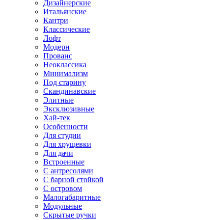
Дизайнерские
Итальянские
Кантри
Классические
Лофт
Модерн
Прованс
Неоклассика
Минимализм
Под старину
Скандинавские
Элитные
Эксклюзивные
Хай-тек
Особенности
Для студии
Для хрущевки
Для дачи
Встроенные
С антресолями
С барной стойкой
С островом
Малогабаритные
Модульные
Скрытые ручки