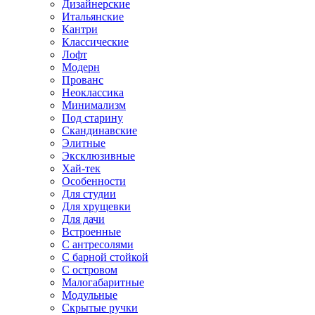
Дизайнерские
Итальянские
Кантри
Классические
Лофт
Модерн
Прованс
Неоклассика
Минимализм
Под старину
Скандинавские
Элитные
Эксклюзивные
Хай-тек
Особенности
Для студии
Для хрущевки
Для дачи
Встроенные
С антресолями
С барной стойкой
С островом
Малогабаритные
Модульные
Скрытые ручки