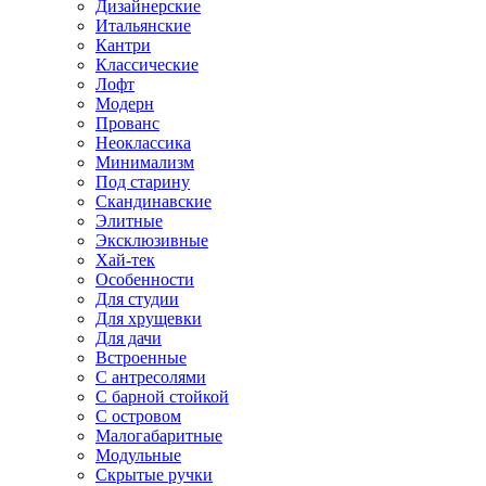
Дизайнерские
Итальянские
Кантри
Классические
Лофт
Модерн
Прованс
Неоклассика
Минимализм
Под старину
Скандинавские
Элитные
Эксклюзивные
Хай-тек
Особенности
Для студии
Для хрущевки
Для дачи
Встроенные
С антресолями
С барной стойкой
С островом
Малогабаритные
Модульные
Скрытые ручки