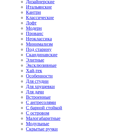
Дизайнерские
Итальянские
Кантри
Классические
Лофт
Модерн
Прованс
Неоклассика
Минимализм
Под старину
Скандинавские
Элитные
Эксклюзивные
Хай-тек
Особенности
Для студии
Для хрущевки
Для дачи
Встроенные
С антресолями
С барной стойкой
С островом
Малогабаритные
Модульные
Скрытые ручки