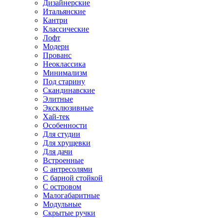
Дизайнерские
Итальянские
Кантри
Классические
Лофт
Модерн
Прованс
Неоклассика
Минимализм
Под старину
Скандинавские
Элитные
Эксклюзивные
Хай-тек
Особенности
Для студии
Для хрущевки
Для дачи
Встроенные
С антресолями
С барной стойкой
С островом
Малогабаритные
Модульные
Скрытые ручки