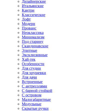
Дизайнерские
Итальянские
Кантри
Классические
Лофт
Модерн
Прованс
Неоклассика
Минимализм
Под старину
Скандинавские
Элитные
Эксклюзивные
Хай-тек
Особенности
Для студии
Для хрущевки
Для дачи
Встроенные
С антресолями
С барной стойкой
С островом
Малогабаритные
Модульные
Скрытые ручки