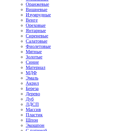
Оранжевые
Вишневые
Изумрудные
Венге
Ореховые
Янтарные
Сиреневые
Салатовые
Фиолетовые
Мятные
Золотые
Синие
Материал
МДФ
Эмаль
Акрил
Береза
Дерево
Дуб
ЛДСП
Массив
Пластик
Шпон
Экошпон
С патиной