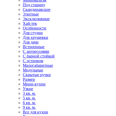
Минимализм
Под старину
Скандинавские
Элитные
Эксклюзивные
Хай-тек
Особенности
Для студии
Для хрущевки
Для дачи
Встроенные
С антресолями
С барной стойкой
С островом
Малогабаритные
Модульные
Скрытые ручки
Размер
Мини-кухни
Узкие
3 кв. м.
5 кв. м.
6 кв. м.
9 кв. м.
Все для кухни