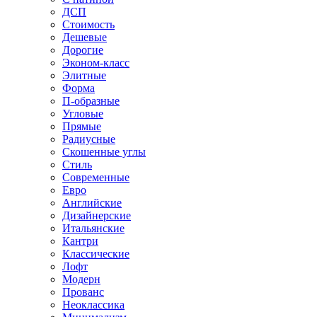
ДСП
Стоимость
Дешевые
Дорогие
Эконом-класс
Элитные
Форма
П-образные
Угловые
Прямые
Радиусные
Скошенные углы
Стиль
Современные
Евро
Английские
Дизайнерские
Итальянские
Кантри
Классические
Лофт
Модерн
Прованс
Неоклассика