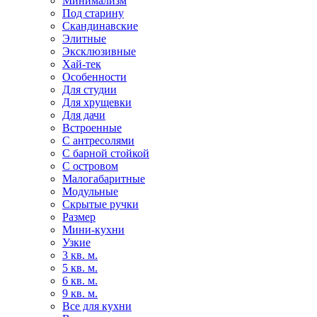
Минимализм
Под старину
Скандинавские
Элитные
Эксклюзивные
Хай-тек
Особенности
Для студии
Для хрущевки
Для дачи
Встроенные
С антресолями
С барной стойкой
С островом
Малогабаритные
Модульные
Скрытые ручки
Размер
Мини-кухни
Узкие
3 кв. м.
5 кв. м.
6 кв. м.
9 кв. м.
Все для кухни