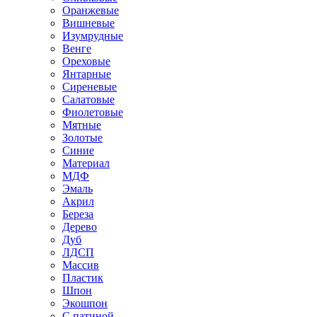
Оранжевые
Вишневые
Изумрудные
Венге
Ореховые
Янтарные
Сиреневые
Салатовые
Фиолетовые
Мятные
Золотые
Синие
Материал
МДФ
Эмаль
Акрил
Береза
Дерево
Дуб
ЛДСП
Массив
Пластик
Шпон
Экошпон
С патиной