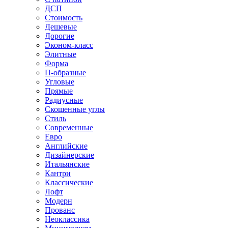
ДСП
Стоимость
Дешевые
Дорогие
Эконом-класс
Элитные
Форма
П-образные
Угловые
Прямые
Радиусные
Скошенные углы
Стиль
Современные
Евро
Английские
Дизайнерские
Итальянские
Кантри
Классические
Лофт
Модерн
Прованс
Неоклассика