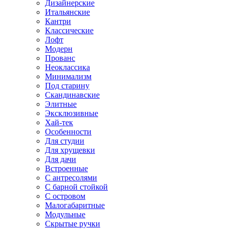
Дизайнерские
Итальянские
Кантри
Классические
Лофт
Модерн
Прованс
Неоклассика
Минимализм
Под старину
Скандинавские
Элитные
Эксклюзивные
Хай-тек
Особенности
Для студии
Для хрущевки
Для дачи
Встроенные
С антресолями
С барной стойкой
С островом
Малогабаритные
Модульные
Скрытые ручки