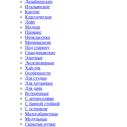
Дизайнерские
Итальянские
Кантри
Классические
Лофт
Модерн
Прованс
Неоклассика
Минимализм
Под старину
Скандинавские
Элитные
Эксклюзивные
Хай-тек
Особенности
Для студии
Для хрущевки
Для дачи
Встроенные
С антресолями
С барной стойкой
С островом
Малогабаритные
Модульные
Скрытые ручки