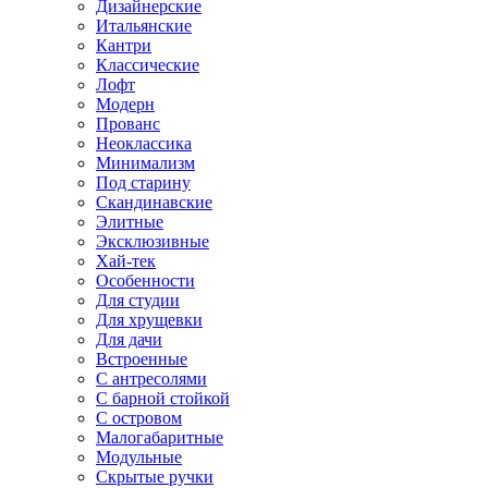
Дизайнерские
Итальянские
Кантри
Классические
Лофт
Модерн
Прованс
Неоклассика
Минимализм
Под старину
Скандинавские
Элитные
Эксклюзивные
Хай-тек
Особенности
Для студии
Для хрущевки
Для дачи
Встроенные
С антресолями
С барной стойкой
С островом
Малогабаритные
Модульные
Скрытые ручки