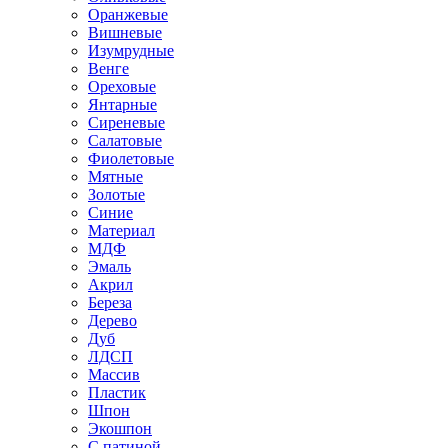
Оранжевые
Вишневые
Изумрудные
Венге
Ореховые
Янтарные
Сиреневые
Салатовые
Фиолетовые
Мятные
Золотые
Синие
Материал
МДФ
Эмаль
Акрил
Береза
Дерево
Дуб
ЛДСП
Массив
Пластик
Шпон
Экошпон
С патиной