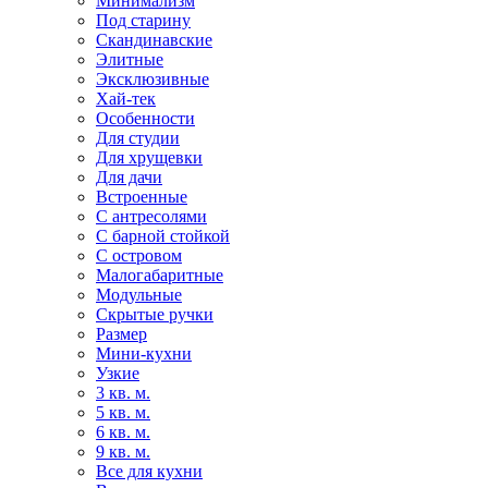
Минимализм
Под старину
Скандинавские
Элитные
Эксклюзивные
Хай-тек
Особенности
Для студии
Для хрущевки
Для дачи
Встроенные
С антресолями
С барной стойкой
С островом
Малогабаритные
Модульные
Скрытые ручки
Размер
Мини-кухни
Узкие
3 кв. м.
5 кв. м.
6 кв. м.
9 кв. м.
Все для кухни