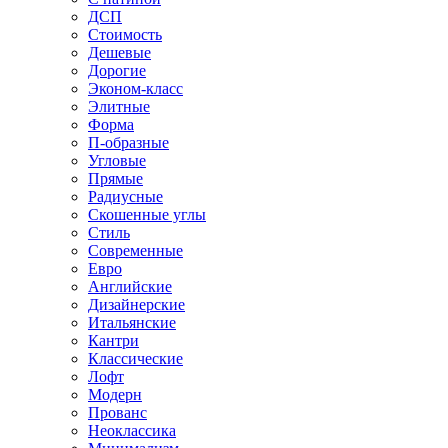
ДСП
Стоимость
Дешевые
Дорогие
Эконом-класс
Элитные
Форма
П-образные
Угловые
Прямые
Радиусные
Скошенные углы
Стиль
Современные
Евро
Английские
Дизайнерские
Итальянские
Кантри
Классические
Лофт
Модерн
Прованс
Неоклассика