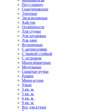
Минимализм
Под старину
Скандинавские
Элитные
Эксклюзивные
Хай-тек
Особенности
Для студии
Для хрущевки
Для дачи
Встроенные
С антресолями
С барной стойкой
С островом
Малогабаритные
Модульные
Скрытые ручки
Размер
Мини-кухни
Узкие
3 кв. м.
5 кв. м.
6 кв. м.
9 кв. м.
Все для кухни