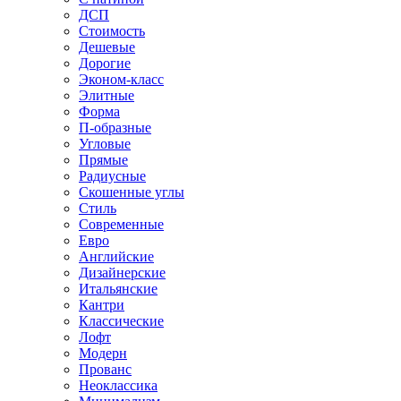
ДСП
Стоимость
Дешевые
Дорогие
Эконом-класс
Элитные
Форма
П-образные
Угловые
Прямые
Радиусные
Скошенные углы
Стиль
Современные
Евро
Английские
Дизайнерские
Итальянские
Кантри
Классические
Лофт
Модерн
Прованс
Неоклассика