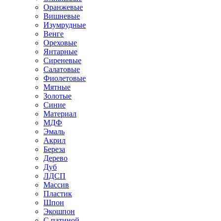
Оранжевые
Вишневые
Изумрудные
Венге
Ореховые
Янтарные
Сиреневые
Салатовые
Фиолетовые
Мятные
Золотые
Синие
Материал
МДФ
Эмаль
Акрил
Береза
Дерево
Дуб
ЛДСП
Массив
Пластик
Шпон
Экошпон
С патиной