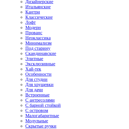
Дизайнерские
Итальянские
Кантри
Классические
Лофт
Модерн
Прованс
Неоклассика
Минимализм
Под старину
Скандинавские
Элитные
Эксклюзивные
Хай-тек
Особенности
Для студии
Для хрущевки
Для дачи
Встроенные
С антресолями
С барной стойкой
С островом
Малогабаритные
Модульные
Скрытые ручки