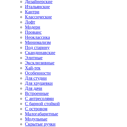
Дизайнерские
Итальянские
Кантри
Классические
Лофт
Модерн
Прованс
Неоклассика
Минимализм
Под старину
Скандинавские
Элитные
Эксклюзивные
Хай-тек
Особенности
Для студии
Для хрущевки
Для дачи
Встроенные
С антресолями
С барной стойкой
С островом
Малогабаритные
Модульные
Скрытые ручки