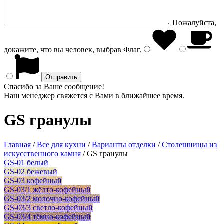
Пожалуйста,
докажите, что вы человек, выбрав
Флаг
.
Спасибо за Ваше сообщение!
Наш менеджер свяжется с Вами в ближайшее время.
GS гранулы
Главная
/
Все для кухни
/
Варианты отделки
/
Столешницы из
искусственного камня
/
GS гранулы
GS-01 белый
GS-02 бежевый
GS-03 кофейный
GS-03/1 жёлто-кофейный
GS-03/2 молочно-кофейный
GS-03/3 светло-кофейный
GS-03/4 тёмно-кофейный