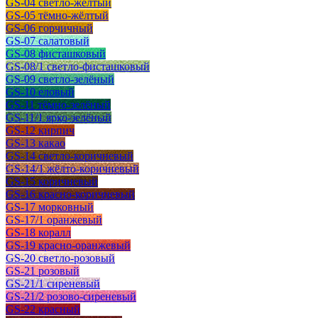
GS-04 светло-жёлтый
GS-05 тёмно-жёлтый
GS-06 горчичный
GS-07 салатовый
GS-08 фисташковый
GS-08/1 светло-фисташковый
GS-09 светло-зелёный
GS-10 еловый
GS-11 тёмно-зелёный
GS-11/1 ярко-зелёный
GS-12 кирпич
GS-13 какао
GS-14 светло-коричневый
GS-14/1 жёлто-коричневый
GS-15 коричневый
GS-16 красно-коричневый
GS-17 морковный
GS-17/1 оранжевый
GS-18 коралл
GS-19 красно-оранжевый
GS-20 светло-розовый
GS-21 розовый
GS-21/1 сиреневый
GS-21/2 розово-сиреневый
GS-22 красный