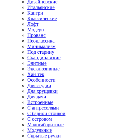
Дизайнерские
Итальянские
Кантри
Классические
Лофт
Модерн
Прованс
Неоклассика
Минимализм
Под старину
Скандинавские
Элитные
Эксклюзивные
Хай-тек
Особенности
Для студии
Для хрущевки
Для дачи
Встроенные
С антресолями
С барной стойкой
С островом
Малогабаритные
Модульные
Скрытые ручки