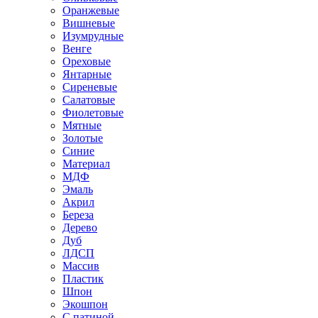
Оранжевые
Вишневые
Изумрудные
Венге
Ореховые
Янтарные
Сиреневые
Салатовые
Фиолетовые
Мятные
Золотые
Синие
Материал
МДФ
Эмаль
Акрил
Береза
Дерево
Дуб
ЛДСП
Массив
Пластик
Шпон
Экошпон
С патиной