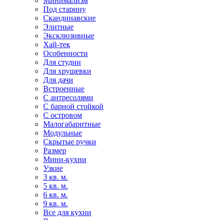
Минимализм
Под старину
Скандинавские
Элитные
Эксклюзивные
Хай-тек
Особенности
Для студии
Для хрущевки
Для дачи
Встроенные
С антресолями
С барной стойкой
С островом
Малогабаритные
Модульные
Скрытые ручки
Размер
Мини-кухни
Узкие
3 кв. м.
5 кв. м.
6 кв. м.
9 кв. м.
Все для кухни