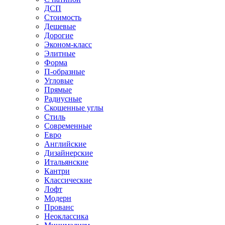
ДСП
Стоимость
Дешевые
Дорогие
Эконом-класс
Элитные
Форма
П-образные
Угловые
Прямые
Радиусные
Скошенные углы
Стиль
Современные
Евро
Английские
Дизайнерские
Итальянские
Кантри
Классические
Лофт
Модерн
Прованс
Неоклассика