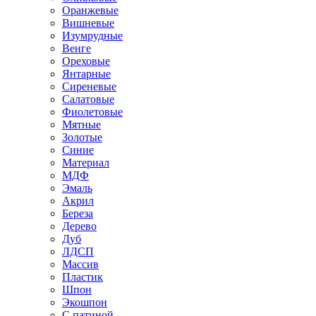
Оранжевые
Вишневые
Изумрудные
Венге
Ореховые
Янтарные
Сиреневые
Салатовые
Фиолетовые
Мятные
Золотые
Синие
Материал
МДФ
Эмаль
Акрил
Береза
Дерево
Дуб
ЛДСП
Массив
Пластик
Шпон
Экошпон
С патиной