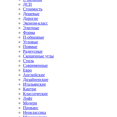
ДСП
Стоимость
Дешевые
Дорогие
Эконом-класс
Элитные
Форма
П-образные
Угловые
Прямые
Радиусные
Скошенные углы
Стиль
Современные
Евро
Английские
Дизайнерские
Итальянские
Кантри
Классические
Лофт
Модерн
Прованс
Неоклассика