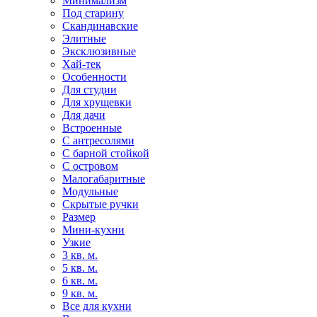
Минимализм
Под старину
Скандинавские
Элитные
Эксклюзивные
Хай-тек
Особенности
Для студии
Для хрущевки
Для дачи
Встроенные
С антресолями
С барной стойкой
С островом
Малогабаритные
Модульные
Скрытые ручки
Размер
Мини-кухни
Узкие
3 кв. м.
5 кв. м.
6 кв. м.
9 кв. м.
Все для кухни