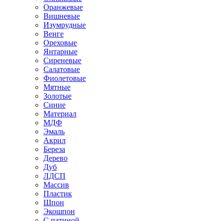
Оранжевые
Вишневые
Изумрудные
Венге
Ореховые
Янтарные
Сиреневые
Салатовые
Фиолетовые
Мятные
Золотые
Синие
Материал
МДФ
Эмаль
Акрил
Береза
Дерево
Дуб
ЛДСП
Массив
Пластик
Шпон
Экошпон
С патиной