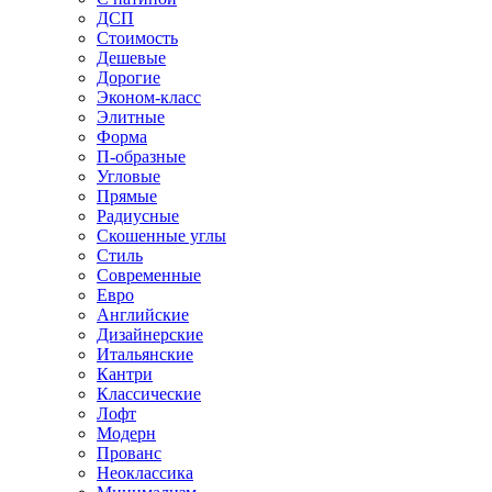
ДСП
Стоимость
Дешевые
Дорогие
Эконом-класс
Элитные
Форма
П-образные
Угловые
Прямые
Радиусные
Скошенные углы
Стиль
Современные
Евро
Английские
Дизайнерские
Итальянские
Кантри
Классические
Лофт
Модерн
Прованс
Неоклассика