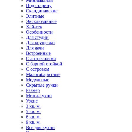
Минимализм
Под старину
Скандинавские
Элитные
Эксклюзивные
Хай-тек
Особенности
Для студии
Для хрущевки
Для дачи
Встроенные
С антресолями
С барной стойкой
С островом
Малогабаритные
Модульные
Скрытые ручки
Размер
Мини-кухни
Узкие
3 кв. м.
5 кв. м.
6 кв. м.
9 кв. м.
Все для кухни