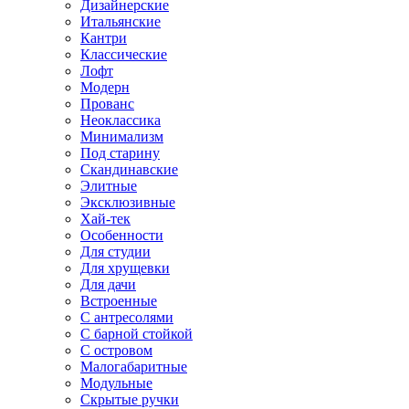
Дизайнерские
Итальянские
Кантри
Классические
Лофт
Модерн
Прованс
Неоклассика
Минимализм
Под старину
Скандинавские
Элитные
Эксклюзивные
Хай-тек
Особенности
Для студии
Для хрущевки
Для дачи
Встроенные
С антресолями
С барной стойкой
С островом
Малогабаритные
Модульные
Скрытые ручки