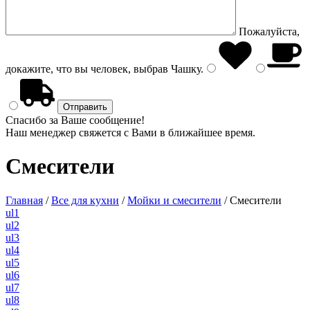
Пожалуйста,
докажите, что вы человек, выбрав
Чашку
.
Спасибо за Ваше сообщение!
Наш менеджер свяжется с Вами в ближайшее время.
Смесители
Главная
/
Все для кухни
/
Мойки и смесители
/
Смесители
ul1
ul2
ul3
ul4
ul5
ul6
ul7
ul8