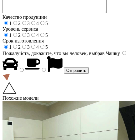
Качество продукции
1
2
3
4
5
Уровень сервиса
1
2
3
4
5
Срок изготовления
1
2
3
4
5
Пожалуйста, докажите, что вы человек, выбрав
Чашку
.
Похожие модели