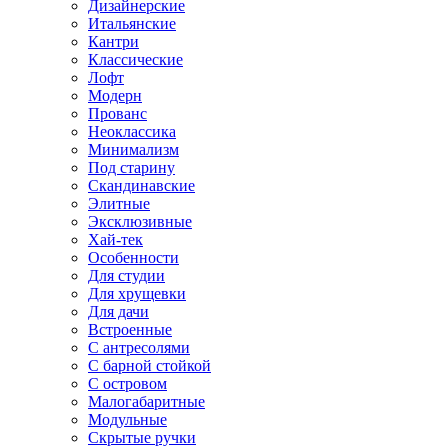
Дизайнерские
Итальянские
Кантри
Классические
Лофт
Модерн
Прованс
Неоклассика
Минимализм
Под старину
Скандинавские
Элитные
Эксклюзивные
Хай-тек
Особенности
Для студии
Для хрущевки
Для дачи
Встроенные
С антресолями
С барной стойкой
С островом
Малогабаритные
Модульные
Скрытые ручки