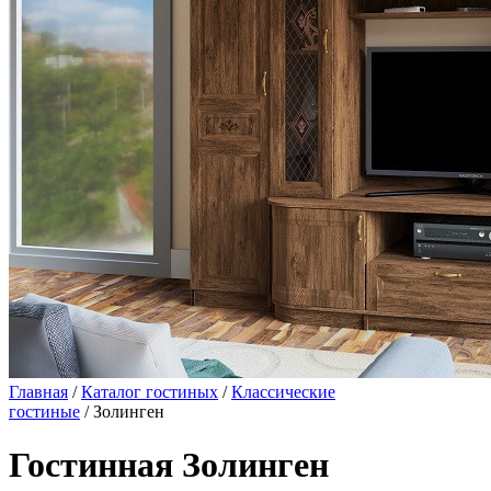
Главная
/
Каталог гостиных
/
Классические
гостиные
/ Золинген
Гостинная Золинген