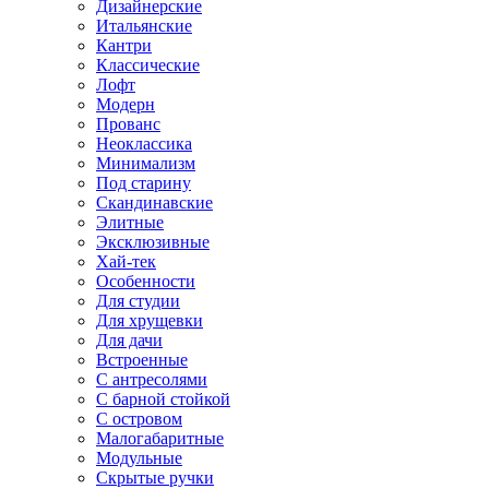
Дизайнерские
Итальянские
Кантри
Классические
Лофт
Модерн
Прованс
Неоклассика
Минимализм
Под старину
Скандинавские
Элитные
Эксклюзивные
Хай-тек
Особенности
Для студии
Для хрущевки
Для дачи
Встроенные
С антресолями
С барной стойкой
С островом
Малогабаритные
Модульные
Скрытые ручки