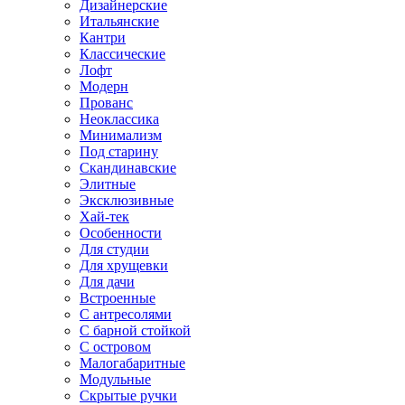
Дизайнерские
Итальянские
Кантри
Классические
Лофт
Модерн
Прованс
Неоклассика
Минимализм
Под старину
Скандинавские
Элитные
Эксклюзивные
Хай-тек
Особенности
Для студии
Для хрущевки
Для дачи
Встроенные
С антресолями
С барной стойкой
С островом
Малогабаритные
Модульные
Скрытые ручки