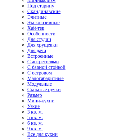
Минимализм
Под старину
Скандинавские
Элитные
Эксклюзивные
Хай-тек
Особенности
Для студии
Для хрущевки
Для дачи
Встроенные
С антресолями
С барной стойкой
С островом
Малогабаритные
Модульные
Скрытые ручки
Размер
Мини-кухни
Узкие
3 кв. м.
5 кв. м.
6 кв. м.
9 кв. м.
Все для кухни