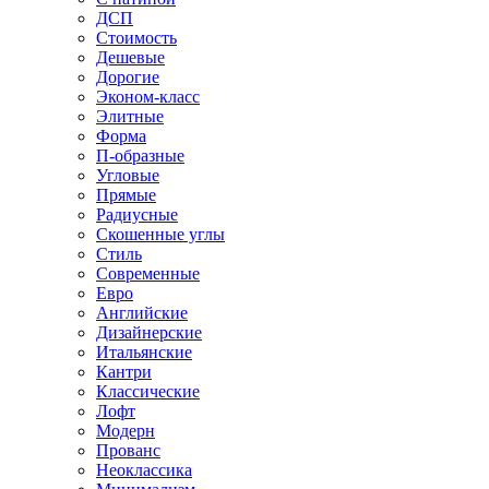
ДСП
Стоимость
Дешевые
Дорогие
Эконом-класс
Элитные
Форма
П-образные
Угловые
Прямые
Радиусные
Скошенные углы
Стиль
Современные
Евро
Английские
Дизайнерские
Итальянские
Кантри
Классические
Лофт
Модерн
Прованс
Неоклассика