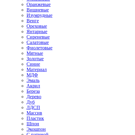
Оранжевые
Вишневые
Изумрудные
Венге
Ореховые
Янтарные
Сиреневые
Салатовые
Фиолетовые
Мятные
Золотые
Синие
Материал
МДФ
Эмаль
Акрил
Береза
Дерево
Дуб
ЛДСП
Массив
Пластик
Шпон
Экошпон
С патиной