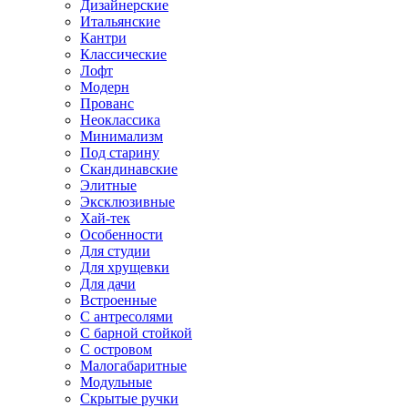
Дизайнерские
Итальянские
Кантри
Классические
Лофт
Модерн
Прованс
Неоклассика
Минимализм
Под старину
Скандинавские
Элитные
Эксклюзивные
Хай-тек
Особенности
Для студии
Для хрущевки
Для дачи
Встроенные
С антресолями
С барной стойкой
С островом
Малогабаритные
Модульные
Скрытые ручки