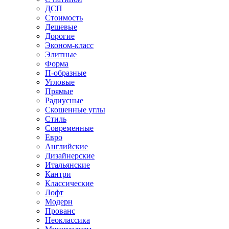
ДСП
Стоимость
Дешевые
Дорогие
Эконом-класс
Элитные
Форма
П-образные
Угловые
Прямые
Радиусные
Скошенные углы
Стиль
Современные
Евро
Английские
Дизайнерские
Итальянские
Кантри
Классические
Лофт
Модерн
Прованс
Неоклассика