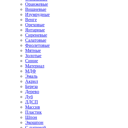
Оранжевые
Вишневые
Изумрудные
Венге
Ореховые
Янтарные
Сиреневые
Салатовые
Фиолетовые
Мятные
Золотые
Синие
Материал
МДФ
Эмаль
Акрил
Береза
Дерево
Дуб
ЛДСП
Массив
Пластик
Шпон
Экошпон
С патиной