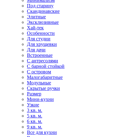
Минимализм
Под старину
Скандинавские
Элитные
Эксклюзивные
Хай-тек
Особенности
Для студии
Для хрущевки
Для дачи
Встроенные
С антресолями
С барной стойкой
С островом
Малогабаритные
Модульные
Скрытые ручки
Размер
Мини-кухни
Узкие
3 кв. м.
5 кв. м.
6 кв. м.
9 кв. м.
Все для кухни