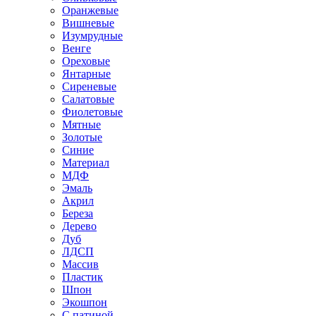
Оранжевые
Вишневые
Изумрудные
Венге
Ореховые
Янтарные
Сиреневые
Салатовые
Фиолетовые
Мятные
Золотые
Синие
Материал
МДФ
Эмаль
Акрил
Береза
Дерево
Дуб
ЛДСП
Массив
Пластик
Шпон
Экошпон
С патиной