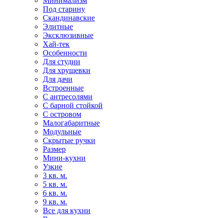
Минимализм
Под старину
Скандинавские
Элитные
Эксклюзивные
Хай-тек
Особенности
Для студии
Для хрущевки
Для дачи
Встроенные
С антресолями
С барной стойкой
С островом
Малогабаритные
Модульные
Скрытые ручки
Размер
Мини-кухни
Узкие
3 кв. м.
5 кв. м.
6 кв. м.
9 кв. м.
Все для кухни