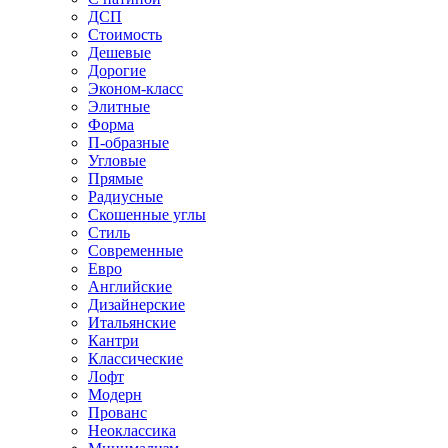
ДСП
Стоимость
Дешевые
Дорогие
Эконом-класс
Элитные
Форма
П-образные
Угловые
Прямые
Радиусные
Скошенные углы
Стиль
Современные
Евро
Английские
Дизайнерские
Итальянские
Кантри
Классические
Лофт
Модерн
Прованс
Неоклассика