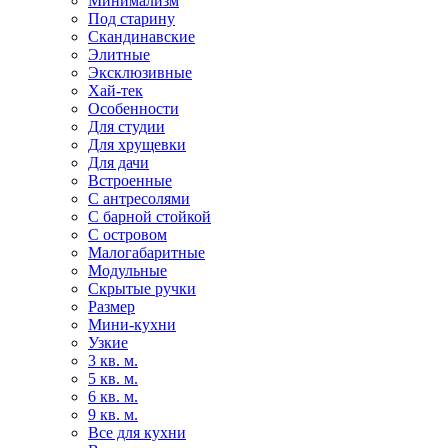
Минимализм
Под старину
Скандинавские
Элитные
Эксклюзивные
Хай-тек
Особенности
Для студии
Для хрущевки
Для дачи
Встроенные
С антресолями
С барной стойкой
С островом
Малогабаритные
Модульные
Скрытые ручки
Размер
Мини-кухни
Узкие
3 кв. м.
5 кв. м.
6 кв. м.
9 кв. м.
Все для кухни