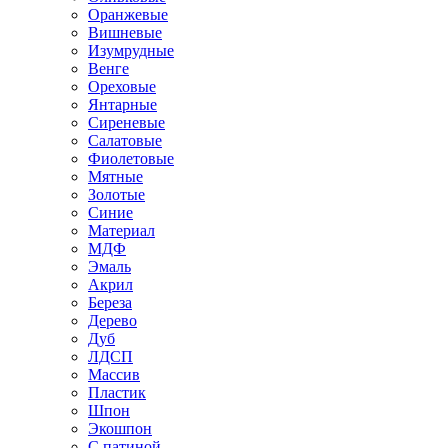
Оранжевые
Вишневые
Изумрудные
Венге
Ореховые
Янтарные
Сиреневые
Салатовые
Фиолетовые
Мятные
Золотые
Синие
Материал
МДФ
Эмаль
Акрил
Береза
Дерево
Дуб
ЛДСП
Массив
Пластик
Шпон
Экошпон
С патиной