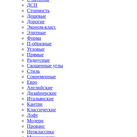
ДСП
Стоимость
Дешевые
Дорогие
Эконом-класс
Элитные
Форма
П-образные
Угловые
Прямые
Радиусные
Скошенные углы
Стиль
Современные
Евро
Английские
Дизайнерские
Итальянские
Кантри
Классические
Лофт
Модерн
Прованс
Неоклассика