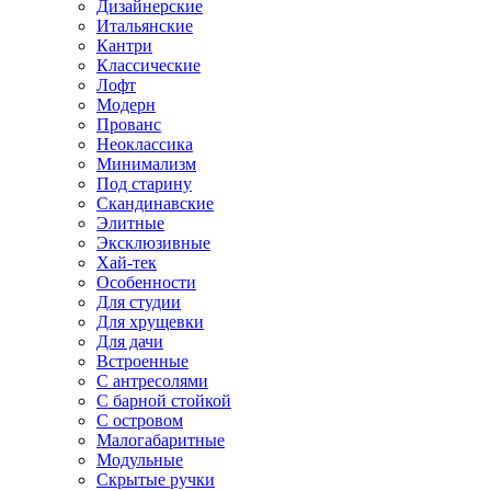
Дизайнерские
Итальянские
Кантри
Классические
Лофт
Модерн
Прованс
Неоклассика
Минимализм
Под старину
Скандинавские
Элитные
Эксклюзивные
Хай-тек
Особенности
Для студии
Для хрущевки
Для дачи
Встроенные
С антресолями
С барной стойкой
С островом
Малогабаритные
Модульные
Скрытые ручки