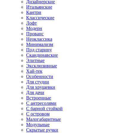
Дизайнерские
Итальянские
Кантри
Классические
Лофт
Модерн
Прованс
Неоклассика
Минимализм
Под старину
Скандинавские
Элитные
Эксклюзивные
Хай-тек
Особенности
Для студии
Для хрущевки
Для дачи
Встроенные
С антресолями
С барной стойкой
С островом
Малогабаритные
Модульные
Скрытые ручки