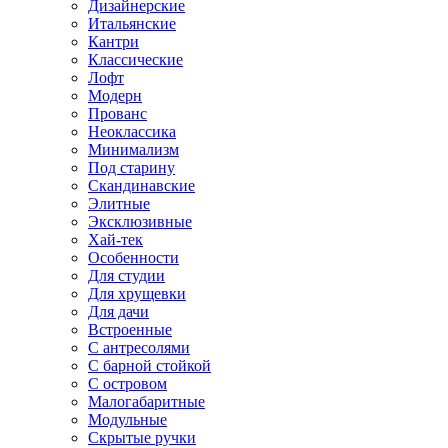
Дизайнерские
Итальянские
Кантри
Классические
Лофт
Модерн
Прованс
Неоклассика
Минимализм
Под старину
Скандинавские
Элитные
Эксклюзивные
Хай-тек
Особенности
Для студии
Для хрущевки
Для дачи
Встроенные
С антресолями
С барной стойкой
С островом
Малогабаритные
Модульные
Скрытые ручки