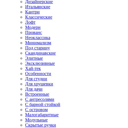
Дизайнерские
Итальянские
Кантри
Классические
Лофт
Модерн
Прованс
Неоклассика
Минимализм
Под старину
Скандинавские
Элитные
Эксклюзивные
Хай-тек
Особенности
Для студии
Для хрущевки
Для дачи
Встроенные
С антресолями
С барной стойкой
С островом
Малогабаритные
Модульные
Скрытые ручки