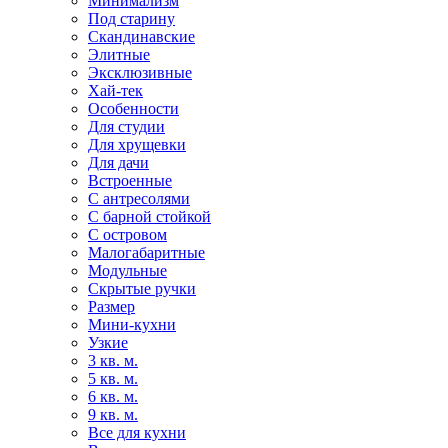
Минимализм
Под старину
Скандинавские
Элитные
Эксклюзивные
Хай-тек
Особенности
Для студии
Для хрущевки
Для дачи
Встроенные
С антресолями
С барной стойкой
С островом
Малогабаритные
Модульные
Скрытые ручки
Размер
Мини-кухни
Узкие
3 кв. м.
5 кв. м.
6 кв. м.
9 кв. м.
Все для кухни