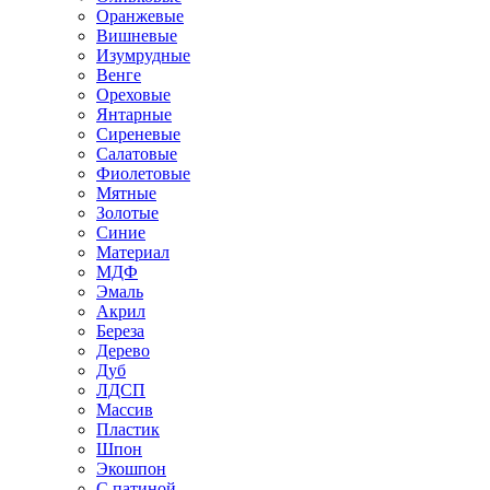
Оранжевые
Вишневые
Изумрудные
Венге
Ореховые
Янтарные
Сиреневые
Салатовые
Фиолетовые
Мятные
Золотые
Синие
Материал
МДФ
Эмаль
Акрил
Береза
Дерево
Дуб
ЛДСП
Массив
Пластик
Шпон
Экошпон
С патиной