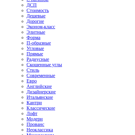
ДСП
Стоимость
Дешевые
Дорогие
Эконом-класс
Элитные
Форма
П-образные
Угловые
Прямые
Радиусные
Скошенные углы
Стиль
Современные
Евро
Английские
Дизайнерские
Итальянские
Кантри
Классические
Лофт
Модерн
Прованс
Неоклассика