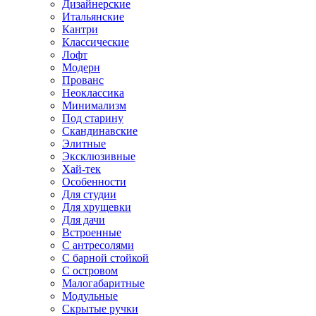
Дизайнерские
Итальянские
Кантри
Классические
Лофт
Модерн
Прованс
Неоклассика
Минимализм
Под старину
Скандинавские
Элитные
Эксклюзивные
Хай-тек
Особенности
Для студии
Для хрущевки
Для дачи
Встроенные
С антресолями
С барной стойкой
С островом
Малогабаритные
Модульные
Скрытые ручки