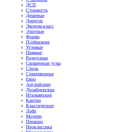
ДСП
Стоимость
Дешевые
Дорогие
Эконом-класс
Элитные
Форма
П-образные
Угловые
Прямые
Радиусные
Скошенные углы
Стиль
Современные
Евро
Английские
Дизайнерские
Итальянские
Кантри
Классические
Лофт
Модерн
Прованс
Неоклассика