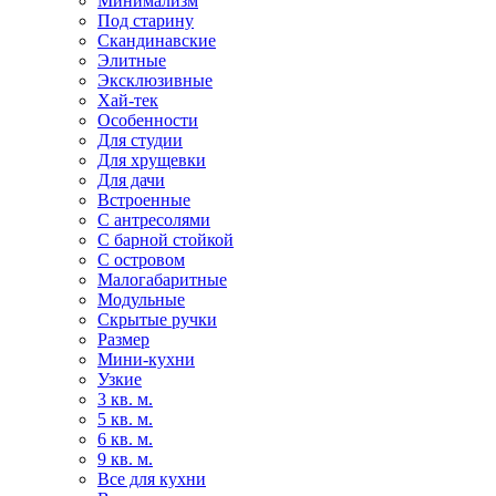
Минимализм
Под старину
Скандинавские
Элитные
Эксклюзивные
Хай-тек
Особенности
Для студии
Для хрущевки
Для дачи
Встроенные
С антресолями
С барной стойкой
С островом
Малогабаритные
Модульные
Скрытые ручки
Размер
Мини-кухни
Узкие
3 кв. м.
5 кв. м.
6 кв. м.
9 кв. м.
Все для кухни