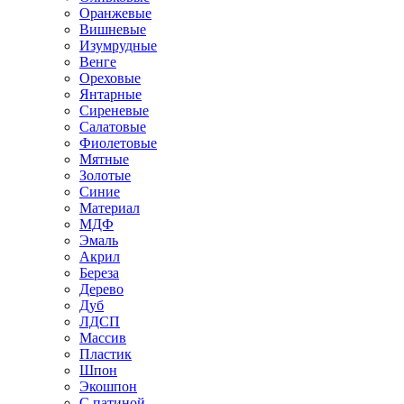
Оранжевые
Вишневые
Изумрудные
Венге
Ореховые
Янтарные
Сиреневые
Салатовые
Фиолетовые
Мятные
Золотые
Синие
Материал
МДФ
Эмаль
Акрил
Береза
Дерево
Дуб
ЛДСП
Массив
Пластик
Шпон
Экошпон
С патиной