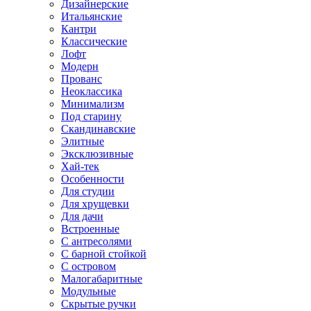
Дизайнерские
Итальянские
Кантри
Классические
Лофт
Модерн
Прованс
Неоклассика
Минимализм
Под старину
Скандинавские
Элитные
Эксклюзивные
Хай-тек
Особенности
Для студии
Для хрущевки
Для дачи
Встроенные
С антресолями
С барной стойкой
С островом
Малогабаритные
Модульные
Скрытые ручки