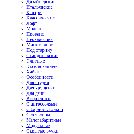
Дизайнерские
Итальянские
Кантри
Классические
Лофт
Модерн
Прованс
Неоклассика
Минимализм
Под старину
Скандинавские
Элитные
Эксклюзивные
Хай-тек
Особенности
Для студии
Для хрущевки
Для дачи
Встроенные
С антресолями
С барной стойкой
С островом
Малогабаритные
Модульные
Скрытые ручки