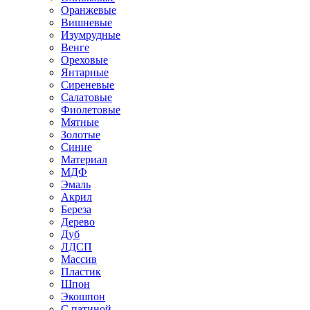
Оранжевые
Вишневые
Изумрудные
Венге
Ореховые
Янтарные
Сиреневые
Салатовые
Фиолетовые
Мятные
Золотые
Синие
Материал
МДФ
Эмаль
Акрил
Береза
Дерево
Дуб
ЛДСП
Массив
Пластик
Шпон
Экошпон
С патиной