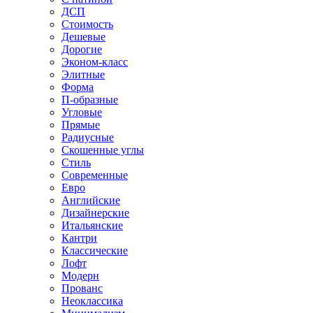
ДСП
Стоимость
Дешевые
Дорогие
Эконом-класс
Элитные
Форма
П-образные
Угловые
Прямые
Радиусные
Скошенные углы
Стиль
Современные
Евро
Английские
Дизайнерские
Итальянские
Кантри
Классические
Лофт
Модерн
Прованс
Неоклассика