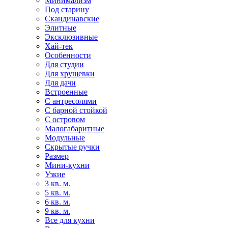
Минимализм
Под старину
Скандинавские
Элитные
Эксклюзивные
Хай-тек
Особенности
Для студии
Для хрущевки
Для дачи
Встроенные
С антресолями
С барной стойкой
С островом
Малогабаритные
Модульные
Скрытые ручки
Размер
Мини-кухни
Узкие
3 кв. м.
5 кв. м.
6 кв. м.
9 кв. м.
Все для кухни